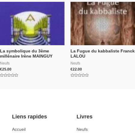
5
of
5
La symbolique du 3ème
La Fugue du kabbaliste Franck
millénaire Irène MAINGUY
LALOU
Neufs
Neufs
€
25.00
€
22.00
Rated
Rated
0
0
out
out
of
of
5
5
Liens rapides
Livres
Accueil
Neufs