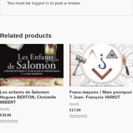
You must be
logged in
to post a review.
Related products
Les enfants de Salomon
Franc-maçons ! Mais pourquoi
Hugues BERTON, Christelle
? Jean- François VARIOT
IMBERT
Neufs
Neufs
€
17.00
€
39.90
Rated
0
Rated
out
0
of
out