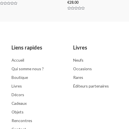
€
28.00
Rated
0
Rated
out
0
of
out
5
of
5
Liens rapides
Livres
Accueil
Neufs
Qui somme nous ?
Occasions
Boutique
Rares
Livres
Éditeurs partenaires
Décors
Cadeaux
Objets
Rencontres