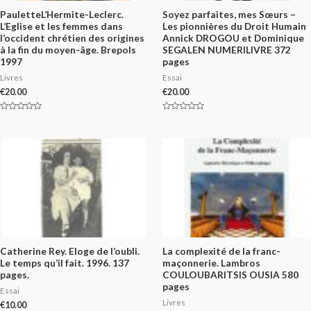
PauletteL’Hermite-Leclerc.
Soyez parfaites, mes Sœurs –
L’Eglise et les femmes dans
Les pionnières du Droit Humain
l’occident chrétien des origines
Annick DROGOU et Dominique
à la fin du moyen-âge. Brepols
SEGALEN NUMERILIVRE 372
1997
pages
Livres
Essai
€
20.00
€
20.00
Rated
Rated
0
0
out
out
of
of
5
5
Catherine Rey. Eloge de l’oubli.
La complexité de la franc-
Le temps qu’il fait. 1996. 137
maçonnerie. Lambros
pages.
COULOUBARITSIS OUSIA 580
pages
Essai
Livres
€
10.00