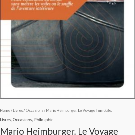
Home
/
Livres
/
Occasions
/ Mario Heimburger. Le Voyage Immobile.
Livres
,
Occasions
,
Philosphie
Mario Heimburger. Le Voyage