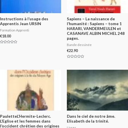
Instructions à l’usage des
Sapiens – La naissance de
Apprentis Jean URSIN
l’humanité : Sapiens – tome 1
HARARI, VANDERMEULEN et
Formation Apprenti
CASANAVE ALBIN MICHEL 248
€
18.00
pages.
Bande dessinée
Rated
0
€
22.90
out
of
5
Rated
0
out
of
5
PauletteL’Hermite-Leclerc.
Dans le ciel de notre âme.
L’Eglise et les femmes dans
Elisabeth de la trinité.
l’occident chrétien des origines
Livres