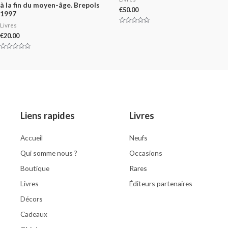
à la fin du moyen-âge. Brepols
€
50.00
1997
Livres
Rated
0
€
20.00
out
of
5
Rated
0
out
of
5
Liens rapides
Livres
Accueil
Neufs
Qui somme nous ?
Occasions
Boutique
Rares
Livres
Éditeurs partenaires
Décors
Cadeaux