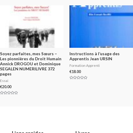
of
out
5
of
5
Soyez parfaites, mes Sœurs –
Instructions à l’usage des
Les pionnières du Droit Humain
Apprentis Jean URSIN
Annick DROGOU et Dominique
Formation Apprenti
SEGALEN NUMERILIVRE 372
€
18.00
pages
Essai
Rated
0
€
20.00
out
of
5
Rated
0
out
of
5