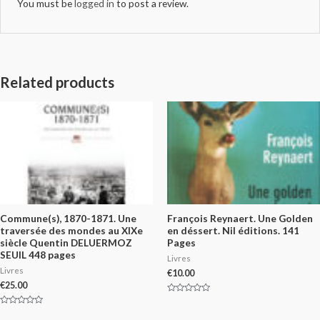
You must be
logged in
to post a review.
Related products
Commune(s), 1870-1871. Une
François Reynaert. Une Golden
traversée des mondes au XIXe
en déssert. Nil éditions. 141
siècle Quentin DELUERMOZ
Pages
SEUIL 448 pages
Livres
Livres
€
10.00
€
25.00
Rated
0
Rated
out
0