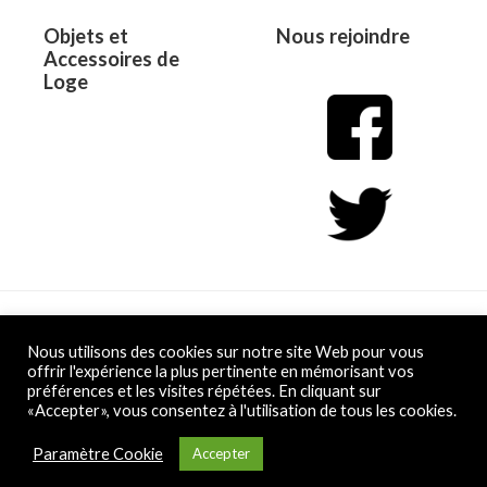
Objets et
Nous rejoindre
Accessoires de
Loge
Copyright © 2026 L&D
Nous utilisons des cookies sur notre site Web pour vous
offrir l'expérience la plus pertinente en mémorisant vos
préférences et les visites répétées. En cliquant sur
Powered by L&D
«Accepter», vous consentez à l'utilisation de tous les cookies.
Conditions Générales de Vente
Paramètre Cookie
Accepter