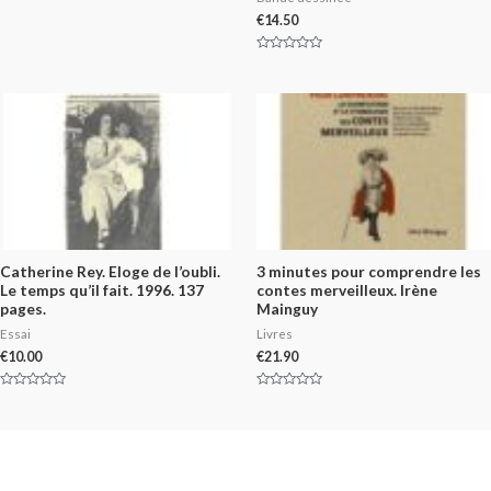
Rated
0
€
14.50
out
of
5
Rated
0
out
of
5
Catherine Rey. Eloge de l’oubli.
3 minutes pour comprendre les
Le temps qu’il fait. 1996. 137
contes merveilleux. Irène
pages.
Mainguy
Essai
Livres
€
10.00
€
21.90
Rated
Rated
0
0
out
out
of
of
5
5