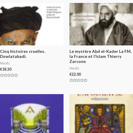
Cinq histoires cruelles.
Le mystère Abd el-Kader La FM,
Dowlatabadi.
la France et l’Islam Thierry
Zarcone
Neufs
Neufs
€
18.30
€
22.00
Rated
0
Rated
out
0
of
out
5
of
5