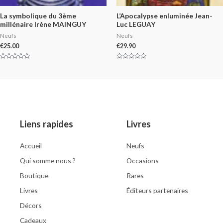
La symbolique du 3ème
L’Apocalypse enluminée Jean-
millénaire Irène MAINGUY
Luc LEGUAY
Neufs
Neufs
€
25.00
€
29.90
Rated
Rated
0
0
out
out
of
of
5
5
Liens rapides
Livres
Accueil
Neufs
Qui somme nous ?
Occasions
Boutique
Rares
Livres
Éditeurs partenaires
Décors
Cadeaux