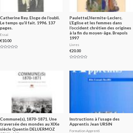
Catherine Rey. Eloge de l’oubli.
PauletteL’Hermite-Leclerc.
Le temps qu’il fait. 1996. 137
L’Eglise et les femmes dans
pages.
l’occident chrétien des origines
à la fin du moyen-âge. Brepols
Essai
1997
€
10.00
Livres
€
20.00
Rated
0
out
of
Rated
5
0
out
of
5
Commune(s), 1870-1871. Une
Instructions à l’usage des
traversée des mondes au XIXe
Apprentis Jean URSIN
siècle Quentin DELUERMOZ
Formation Apprenti