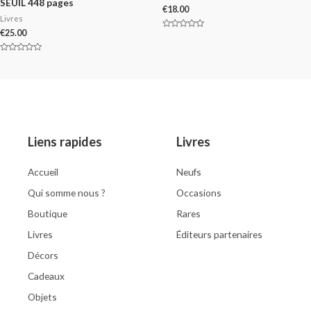
SEUIL 448 pages
€
18.00
Livres
€
25.00
Rated
0
out
of
Rated
5
0
out
of
5
Liens rapides
Livres
Accueil
Neufs
Qui somme nous ?
Occasions
Boutique
Rares
Livres
Éditeurs partenaires
Décors
Cadeaux
Objets