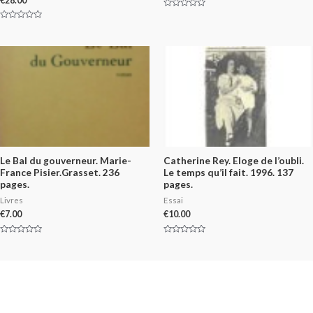
€
28.00
Rated
0
Rated
out
0
of
out
5
of
5
Le Bal du gouverneur. Marie-
Catherine Rey. Eloge de l’oubli.
France Pisier.Grasset. 236
Le temps qu’il fait. 1996. 137
pages.
pages.
Livres
Essai
€
7.00
€
10.00
Rated
Rated
0
0
out
out
of
of
5
5