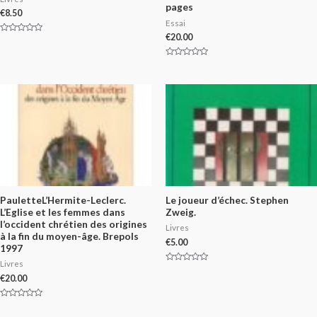
pages
€
8.50
Essai
€
20.00
Rated
0
out
of
Rated
5
0
out
of
5
PauletteL’Hermite-Leclerc.
Le joueur d’échec. Stephen
L’Eglise et les femmes dans
Zweig.
l’occident chrétien des origines
Livres
à la fin du moyen-âge. Brepols
€
5.00
1997
Livres
Rated
0
€
20.00
out
of
5
Rated
0