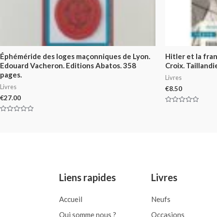
Éphéméride des loges maçonniques de Lyon.
Hitler et la fr
Edouard Vacheron. Editions Abatos. 358
Croix. Tailland
pages.
Livres
Livres
€
8.50
€
27.00
Rated
0
Rated
out
0
of
out
5
of
5
Liens rapides
Livres
Accueil
Neufs
Qui somme nous ?
Occasions