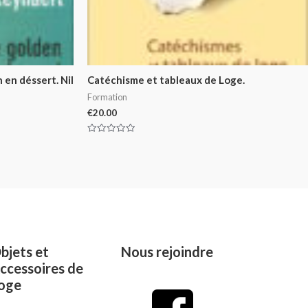
en déssert. Nil
Catéchisme et tableaux de Loge.
Formation
€
20.00
Rated
0
out
of
5
bjets et
Nous rejoindre
ccessoires de
oge