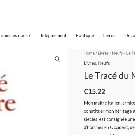
 sommes nous ?
Télépaiement
Boutique
Livres
Déco
Home
/
Livres
/
Neufs
/ Le T
Livres
,
Neufs
Le Tracé du
€
15.22
Mon maître italien, ermite
constituer mon héritage a
siècles, est consignée une
d’hommes en Occident, des