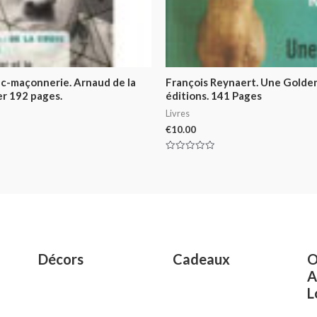
anc-maçonnerie. Arnaud de la
François Reynaert. Une Golden 
ier 192 pages.
éditions. 141 Pages
Livres
€
10.00
Rated
0
out
of
5
Décors
Cadeaux
O
A
L