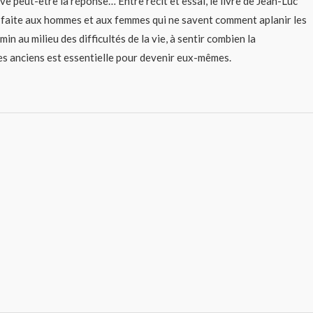
e peut-être la réponse… Entre récit et essai, le livre de Jean-Luc
 faite aux hommes et aux femmes qui ne savent comment aplanir les
min au milieu des difficultés de la vie, à sentir combien la
des anciens est essentielle pour devenir eux-mêmes.