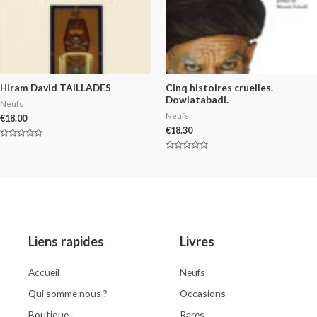
Hiram David TAILLADES
Cinq histoires cruelles.
Dowlatabadi.
Neufs
Neufs
€
18.00
€
18.30
Rated
0
Rated
out
0
of
out
5
of
5
Liens rapides
Livres
Accueil
Neufs
Qui somme nous ?
Occasions
Boutique
Rares