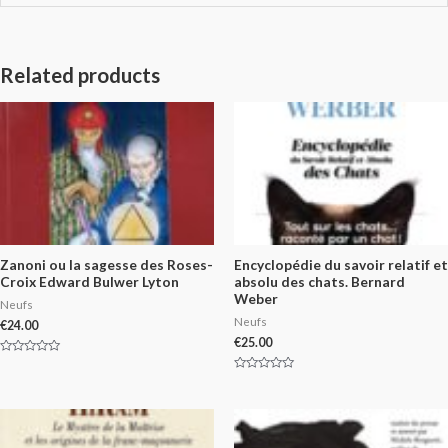
Related products
Zanoni ou la sagesse des Roses-
Encyclopédie du savoir relatif et
Croix Edward Bulwer Lyton
absolu des chats. Bernard
Weber
Neufs
Neufs
€
24.00
€
25.00
Rated
0
Rated
out
0
of
out
5
of
5