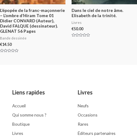
L’épopée de la franc-maçonnerie
Dans le ciel de notre âme.
– L’ombre d’Hiram Tome 01
Elisabeth de la trinité.
Didier CONVARD (Auteur),
Livres
David FALQUE (dessinateur).
€
50.00
GLENAT 56 Pages
Bande dessinée
Rated
0
€
14.50
out
of
5
Rated
0
out
of
5
Liens rapides
Livres
Accueil
Neufs
Qui somme nous ?
Occasions
Boutique
Rares
Livres
Éditeurs partenaires