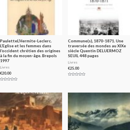
PauletteL’Hermite-Leclerc.
Commune(s), 1870-1871. Une
L’Eglise et les femmes dans
traversée des mondes au XIXe
l’occident chrétien des origines
siècle Quentin DELUERMOZ
à la fin du moyen-âge. Brepols
SEUIL 448 pages
1997
Livres
Livres
€
25.00
€
20.00
Rated
0
Rated
out
0
of
out
5
of
5