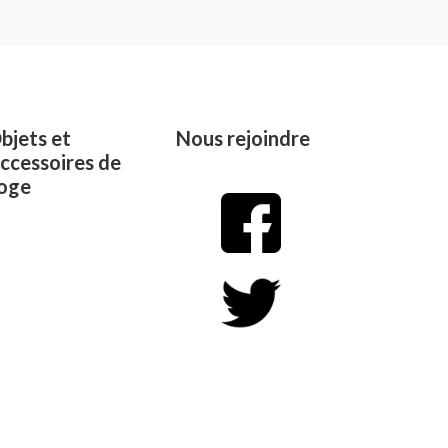
0
out
of
5
bjets et
Nous rejoindre
ccessoires de
oge