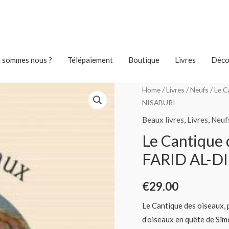
 sommes nous ?
Télépaiement
Boutique
Livres
Déco
Home
/
Livres
/
Neufs
/ Le C
NISABURI
Beaux livres
,
Livres
,
Neuf
Le Cantique 
FARID AL-DI
€
29.00
Le Cantique des oiseaux, p
d’oiseaux en quête de Sîm