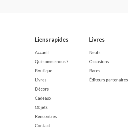
0
Rated
out
0
of
out
5
of
5
Liens rapides
Livres
Accueil
Neufs
Qui somme nous ?
Occasions
Boutique
Rares
Livres
Éditeurs partenaires
Décors
Cadeaux
Objets
Rencontres
Contact