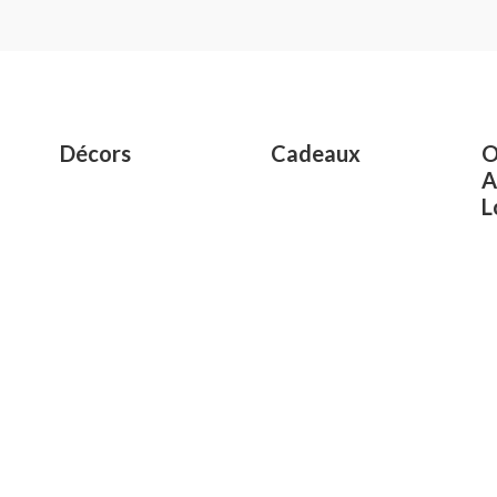
0
out
of
5
Décors
Cadeaux
O
A
L