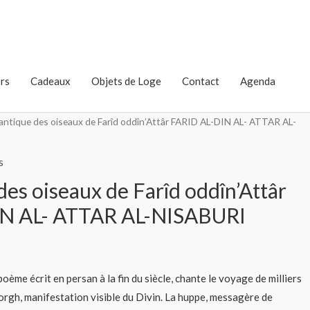
rs
Cadeaux
Objets de Loge
Contact
Agenda
antique des oiseaux de Farîd oddîn’Attâr FARID AL-DIN AL- ATTAR AL-
s
des oiseaux de Farîd oddîn’Attâr
N AL- ATTAR AL-NISABURI
oème écrit en persan à la fin du siècle, chante le voyage de milliers
orgh, manifestation visible du Divin. La huppe, messagère de