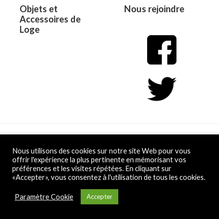
Objets et
Nous rejoindre
Accessoires de
Loge
Copyright © 2026 L&D
Nous utilisons des cookies sur notre site Web pour vous
offrir l'expérience la plus pertinente en mémorisant vos
préférences et les visites répétées. En cliquant sur
Powered by L&D
«Accepter», vous consentez à l'utilisation de tous les cookies.
Conditions Générales de Vente
Paramètre Cookie
Accepter