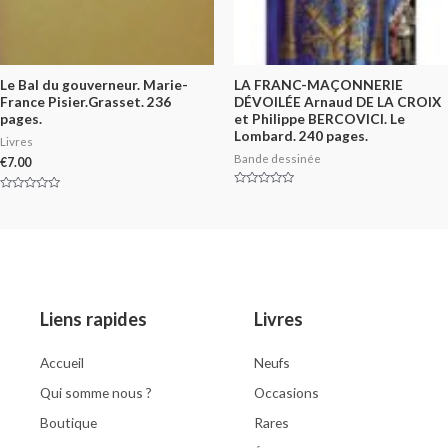
Le Bal du gouverneur. Marie-
LA FRANC-MAÇONNERIE
France Pisier.Grasset. 236
DÉVOILÉE Arnaud DE LA CROIX
pages.
et Philippe BERCOVICI. Le
Lombard. 240 pages.
Livres
Bande dessinée
€
7.00
Rated
Rated
0
0
out
out
of
of
5
5
Liens rapides
Livres
Accueil
Neufs
Qui somme nous ?
Occasions
Boutique
Rares