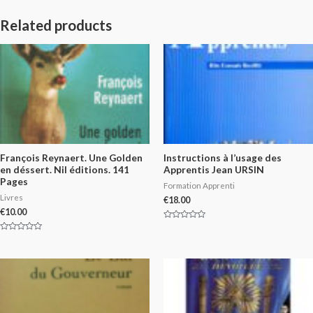
Related products
François Reynaert. Une Golden
Instructions à l’usage des
en déssert. Nil éditions. 141
Apprentis Jean URSIN
Pages
Formation Apprenti
Livres
€
18.00
€
10.00
Rated
0
Rated
out
0
of
out
5
of
5