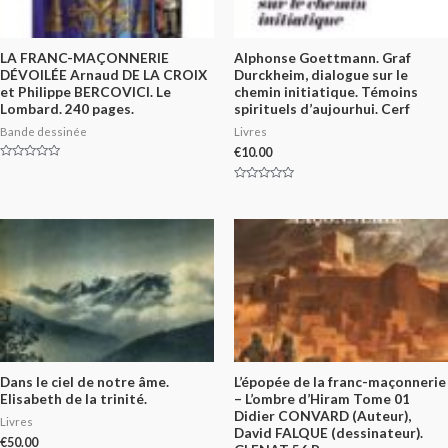
LA FRANC-MAÇONNERIE
Alphonse Goettmann. Graf
DÉVOILÉE Arnaud DE LA CROIX
Durckheim, dialogue sur le
et Philippe BERCOVICI. Le
chemin initiatique. Témoins
Lombard. 240 pages.
spirituels d’aujourhui. Cerf
Bande dessinée
Livres
€
10.00
Rated
0
out
Rated
of
0
5
out
of
5
Dans le ciel de notre âme.
L’épopée de la franc-maçonnerie
Elisabeth de la trinité.
– L’ombre d’Hiram Tome 01
Didier CONVARD (Auteur),
Livres
David FALQUE (dessinateur).
€
50.00