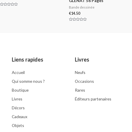
GLENAT 56 Pages
Bande dessinée
Rated
0
€
14.50
out
of
5
Rated
0
out
of
5
Liens rapides
Livres
Accueil
Neufs
Qui somme nous ?
Occasions
Boutique
Rares
Livres
Éditeurs partenaires
Décors
Cadeaux
Objets