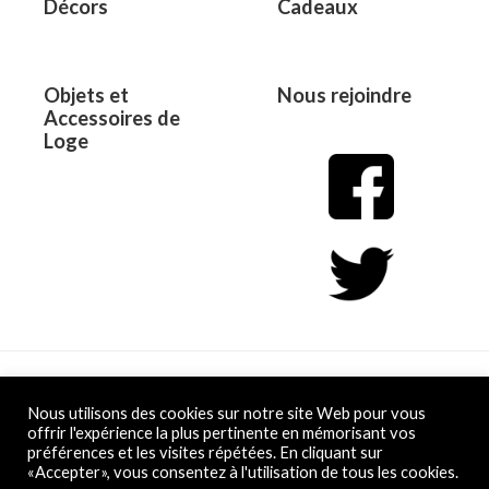
Décors
Cadeaux
Objets et
Nous rejoindre
Accessoires de
Loge
Copyright © 2026 L&D
Nous utilisons des cookies sur notre site Web pour vous
offrir l'expérience la plus pertinente en mémorisant vos
préférences et les visites répétées. En cliquant sur
Powered by L&D
«Accepter», vous consentez à l'utilisation de tous les cookies.