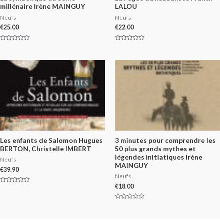
millénaire Irène MAINGUY
LALOU
Neufs
Neufs
€
25.00
€
22.00
Rated
Rated
0
0
out
out
of
of
5
5
Les enfants de Salomon Hugues
3 minutes pour comprendre les
BERTON, Christelle IMBERT
50 plus grands mythes et
légendes initiatiques Irène
Neufs
MAINGUY
€
39.90
Neufs
€
18.00
Rated
0
out
of
Rated
5
0
out