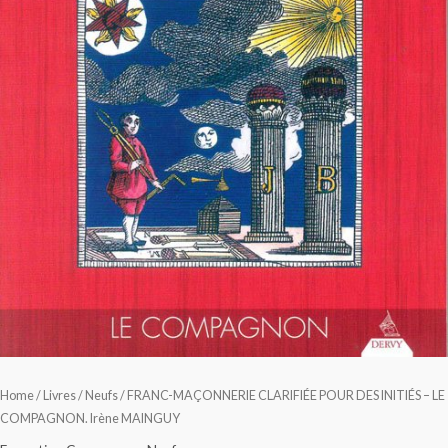
Home
/
Livres
/
Neufs
/ FRANC-MAÇONNERIE CLARIFIÉE POUR DES INITIÉS – LE
COMPAGNON. Irène MAINGUY