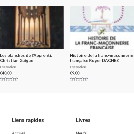
0
of
out
5
of
5
Les planches de l’Apprenti.
Histoire de la franc-maçonnerie
Christian Guigue
française Roger DACHEZ
Formation
Formation
€
40.00
€
9.00
Rated
Rated
0
0
out
out
of
of
5
5
Liens rapides
Livres
Accueil
Neufs