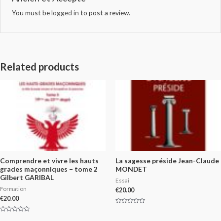
You must be
logged in
to post a review.
Related products
Comprendre et vivre les hauts
La sagesse préside Jean-Claude
grades maçonniques – tome 2
MONDET
Gilbert GARIBAL
Essai
Formation
€
20.00
€
20.00
Rated
0
Rated
out