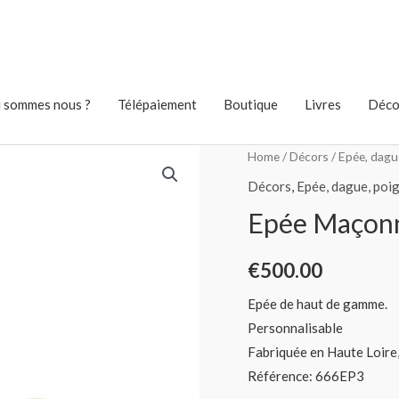
 sommes nous ?
Télépaiement
Boutique
Livres
Déco
Home
/
Décors
/
Epée, dagu
Décors
,
Epée, dague, poi
Epée Maçon
€
500.00
Epée de haut de gamme.
Personnalisable
Fabriquée en Haute Loire,
Référence: 666EP3