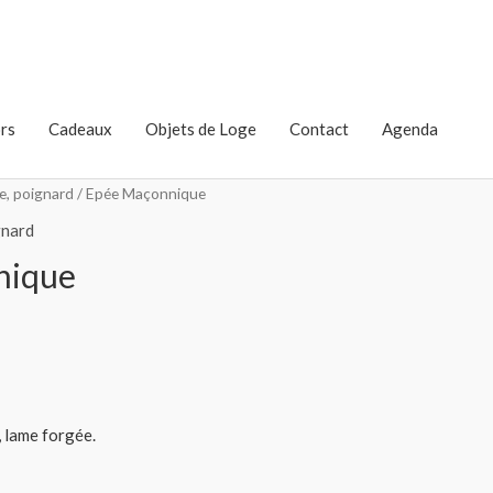
rs
Cadeaux
Objets de Loge
Contact
Agenda
e, poignard
/ Epée Maçonnique
gnard
nique
 lame forgée.