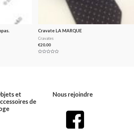
mpas.
Cravate LA MARQUE
Cravates
€
20.00
Rated
0
out
of
5
bjets et
Nous rejoindre
ccessoires de
oge