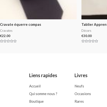
Cravate équerre compas
Tablier Apprenti
Cravates
Décors
€
22.00
€
30.00
Rated
Rated
0
0
out
out
of
of
5
5
Liens rapides
Livres
Accueil
Neufs
Qui somme nous ?
Occasions
Boutique
Rares