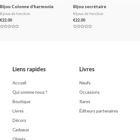
Bijou Colonne d’harmonie
Bijou secrétaire
Bijoux de fonction
Bijoux de fonction
€
22.00
€
22.00
Rated
Rated
0
0
out
out
of
of
5
5
Liens rapides
Livres
Accueil
Neufs
Qui somme nous ?
Occasions
Boutique
Rares
Livres
Éditeurs partenaires
Décors
Cadeaux
Objets