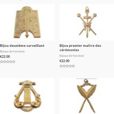
Bijou deuxième surveillant
Bijou premier maître des
cérémonies
Bijoux de fonction
Bijoux de fonction
€
22.00
€
22.00
Rated
0
Rated
out
0
of
out
5
of
5