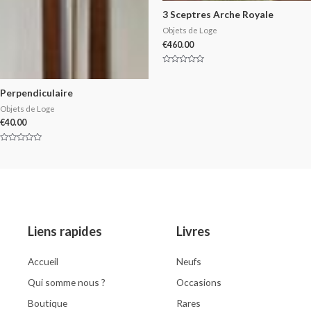
3 Sceptres Arche Royale
Objets de Loge
€
460.00
Rated
0
out
Perpendiculaire
of
5
Objets de Loge
€
40.00
Rated
0
out
of
5
Liens rapides
Livres
Accueil
Neufs
Qui somme nous ?
Occasions
Boutique
Rares