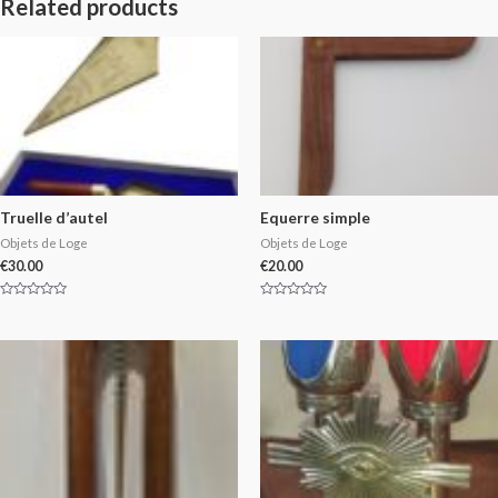
Related products
Truelle d’autel
Equerre simple
Objets de Loge
Objets de Loge
€
30.00
€
20.00
Rated
Rated
0
0
out
out
of
of
5
5