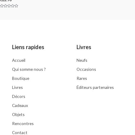
out
of
5
Rated
0
out
of
5
Liens rapides
Livres
Accueil
Neufs
Qui somme nous ?
Occasions
Boutique
Rares
Livres
Éditeurs partenaires
Décors
Cadeaux
Objets
Rencontres
Contact