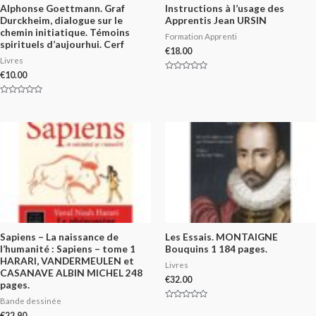
Alphonse Goettmann. Graf
Instructions à l’usage des
Durckheim, dialogue sur le
Apprentis Jean URSIN
chemin initiatique. Témoins
Formation Apprenti
spirituels d’aujourhui. Cerf
€
18.00
Livres
€
10.00
Rated
0
out
of
Rated
5
0
out
of
5
Sapiens – La naissance de
Les Essais. MONTAIGNE
l’humanité : Sapiens – tome 1
Bouquins 1 184 pages.
HARARI, VANDERMEULEN et
Livres
CASANAVE ALBIN MICHEL 248
€
32.00
pages.
Bande dessinée
Rated
0
€
22.90