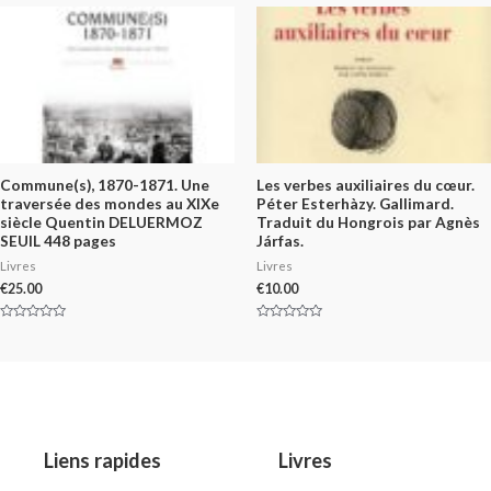
5
of
5
Commune(s), 1870-1871. Une
Les verbes auxiliaires du cœur.
traversée des mondes au XIXe
Péter Esterhàzy. Gallimard.
siècle Quentin DELUERMOZ
Traduit du Hongrois par Agnès
SEUIL 448 pages
Járfas.
Livres
Livres
€
25.00
€
10.00
Rated
Rated
0
0
out
out
of
of
5
5
Liens rapides
Livres