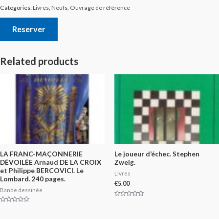
Categories:
Livres
,
Neufs
,
Ouvrage de référence
Reserver
Related products
LA FRANC-MAÇONNERIE
Le joueur d’échec. Stephen
DÉVOILÉE Arnaud DE LA CROIX
Zweig.
et Philippe BERCOVICI. Le
Livres
Lombard. 240 pages.
€
5.00
Bande dessinée
Rated
0
Rated
out
0
of
out