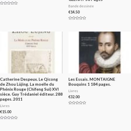
Bande dessinée
Rated
0
€
14.50
out
of
5
Rated
0
out
of
5
Catherine Despeux. Le Qicong
Les Essais. MONTAIGNE
de Zhou Lüjing. La moelle du
Bouquins 1 184 pages.
Phénix Rouge (Chifeng Sui) XVI
Livres
sièce. Guy Trédaniel éditeur. 288
€
32.00
pages. 2011
Livres
Rated
0
€
15.00
out
of
5
Rated
0
out