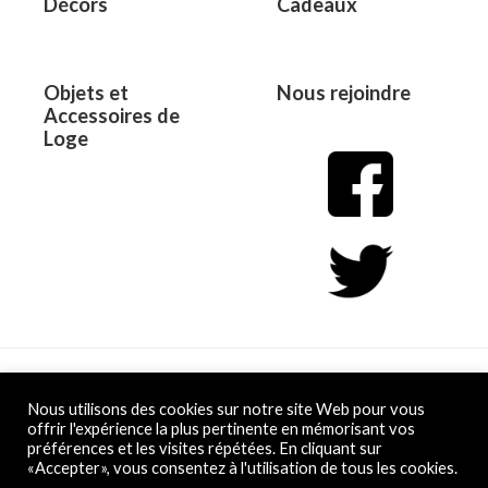
Décors
Cadeaux
Objets et
Nous rejoindre
Accessoires de
Loge
Copyright © 2026 L&D
Nous utilisons des cookies sur notre site Web pour vous
offrir l'expérience la plus pertinente en mémorisant vos
préférences et les visites répétées. En cliquant sur
Powered by L&D
«Accepter», vous consentez à l'utilisation de tous les cookies.