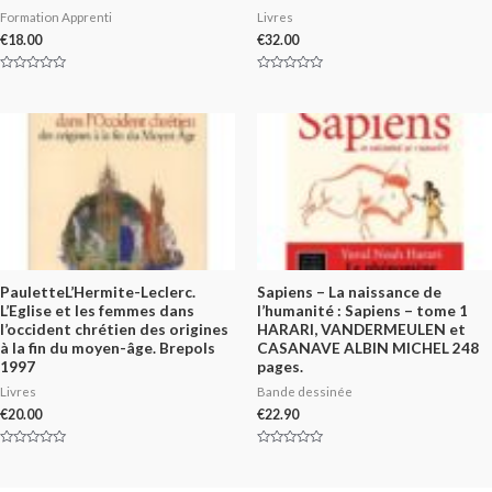
Formation Apprenti
Livres
€
18.00
€
32.00
Rated
Rated
0
0
out
out
of
of
5
5
PauletteL’Hermite-Leclerc.
Sapiens – La naissance de
L’Eglise et les femmes dans
l’humanité : Sapiens – tome 1
l’occident chrétien des origines
HARARI, VANDERMEULEN et
à la fin du moyen-âge. Brepols
CASANAVE ALBIN MICHEL 248
1997
pages.
Livres
Bande dessinée
€
20.00
€
22.90
Rated
Rated
0
0
out
out
of
of