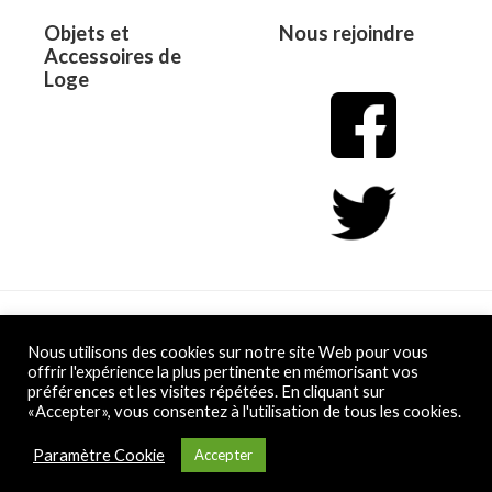
Objets et
Nous rejoindre
Accessoires de
Loge
Copyright © 2026 L&D
Nous utilisons des cookies sur notre site Web pour vous
offrir l'expérience la plus pertinente en mémorisant vos
préférences et les visites répétées. En cliquant sur
Powered by L&D
«Accepter», vous consentez à l'utilisation de tous les cookies.
Conditions Générales de Vente
Paramètre Cookie
Accepter