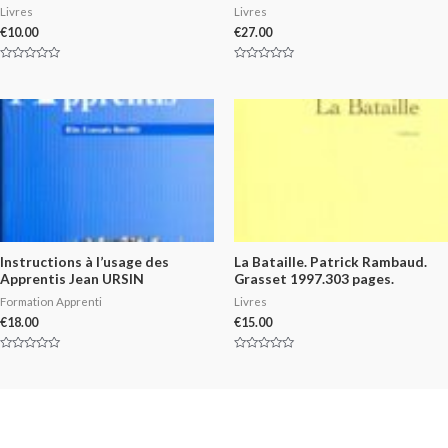
Livres
Livres
€
10.00
€
27.00
Rated
Rated
0
0
out
out
of
of
5
5
Instructions à l’usage des
La Bataille. Patrick Rambaud.
Apprentis Jean URSIN
Grasset 1997.303 pages.
Formation Apprenti
Livres
€
18.00
€
15.00
Rated
Rated
0
0
out
out
of
of
5
5