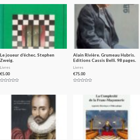
Le joueur d’échec. Stephen
Alain Rivière. Grumeau Hubris.
Zweig.
Editions Cassis Belli. 98 pages.
Livres
Livres
€
5.00
€
75.00
Rated
Rated
0
0
out
out
of
of
5
5