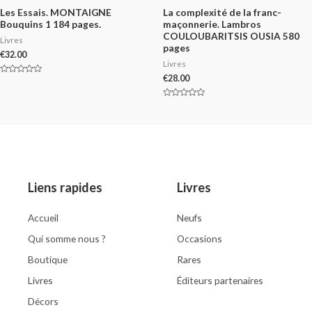
Les Essais. MONTAIGNE
La complexité de la franc-
Bouquins 1 184 pages.
maçonnerie. Lambros
COULOUBARITSIS OUSIA 580
Livres
pages
€
32.00
Livres
€
28.00
Rated
0
out
of
Rated
5
0
out
of
5
Liens rapides
Livres
Accueil
Neufs
Qui somme nous ?
Occasions
Boutique
Rares
Livres
Éditeurs partenaires
Décors