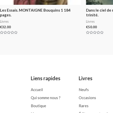
Les Essais. MONTAIGNE Bouquins 1 184
Dans le ciel de
pages.
trinité.
Livres
Livres
€
32.00
€
50.00
Rated
Rated
0
0
out
out
of
of
5
5
Liens rapides
Livres
Accueil
Neufs
Qui somme nous ?
Occasions
Boutique
Rares