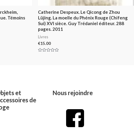
rckheim,
Catherine Despeux. Le Qicong de Zhou
ique. Témoins
Lüjing. La moelle du Phénix Rouge (Chifeng
Sui) XVI sièce. Guy Trédaniel éditeur. 288
pages. 2011
Livres
€
15.00
Rated
0
out
of
5
bjets et
Nous rejoindre
ccessoires de
oge