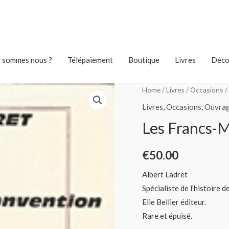
 sommes nous ?
Télépaiement
Boutique
Livres
Déco
Home
/
Livres
/
Occasions
/
Livres
,
Occasions
,
Ouvrag
Les Francs-M
€
50.00
Albert Ladret
Spécialiste de l’histoire 
Elie Bellier éditeur.
Rare et épuisé.