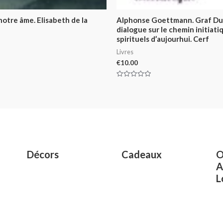
 notre âme. Elisabeth de la
Alphonse Goettmann. Graf Du
dialogue sur le chemin initiat
spirituels d’aujourhui. Cerf
Livres
€
10.00
Rated
0
out
of
5
Décors
Cadeaux
O
A
L