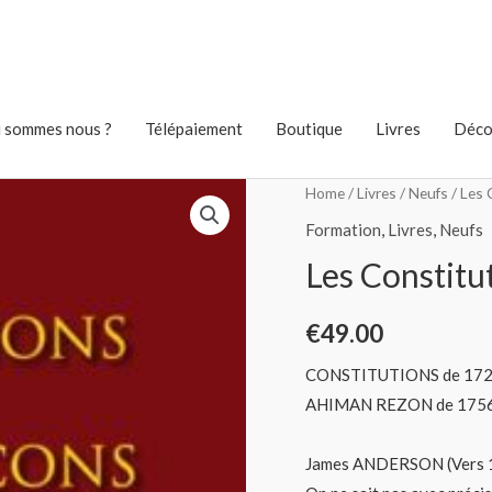
 sommes nous ?
Télépaiement
Boutique
Livres
Déco
Home
/
Livres
/
Neufs
/ Les 
Formation
,
Livres
,
Neufs
Les Constitu
€
49.00
CONSTITUTIONS de 172
AHIMAN REZON de 175
James ANDERSON (Vers 