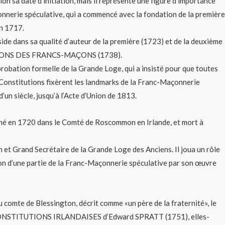
ion sa date d’initiation, mais il représente une figure d’importance
nnerie spéculative, qui a commencé avec la fondation de la première
n 1717.
ide dans sa qualité d’auteur de la première (1723) et de la deuxième
IONS DES FRANCS-MAÇONS (1738).
probation formelle de la Grande Loge, qui a insisté pour que toutes
 Constitutions fixèrent les landmarks de la Franc-Maçonnerie
’un siècle, jusqu’à l’Acte d’Union de 1813.
 en 1720 dans le Comté de Roscommon en Irlande, et mort à
n et Grand Secrétaire de la Grande Loge des Anciens. Il joua un rôle
on d’une partie de la Franc-Maçonnerie spéculative par son œuvre
 comte de Blessington, décrit comme «un père de la fraternité», le
 CONSTITUTIONS IRLANDAISES d’Edward SPRATT (1751), elles-