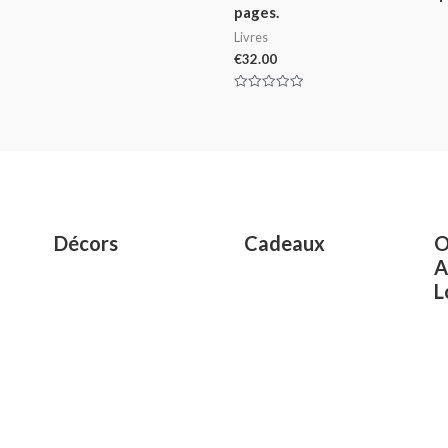
pages.
Livres
€
32.00
Rated
0
out
of
5
Décors
Cadeaux
O
A
L