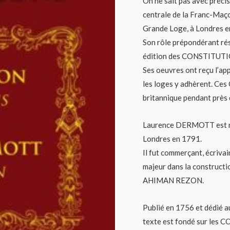
On ne sait pas avec précis
centrale de la Franc-Maço
Grande Loge, à Londres e
Son rôle prépondérant rés
édition des CONSTITUT
Ses oeuvres ont reçu l’ap
les loges y adhèrent. Ces
britannique pendant près d
Laurence DERMOTT est né
Londres en 1791.
Il fut commerçant, écrivai
majeur dans la constructi
AHIMAN REZON.
Publié en 1756 et dédié au
texte est fondé sur les