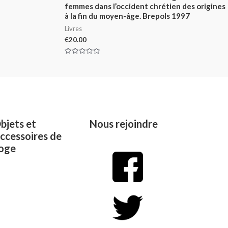
femmes dans l’occident chrétien des origines
à la fin du moyen-âge. Brepols 1997
Livres
€
20.00
Rated
0
out
of
5
bjets et
Nous rejoindre
ccessoires de
oge