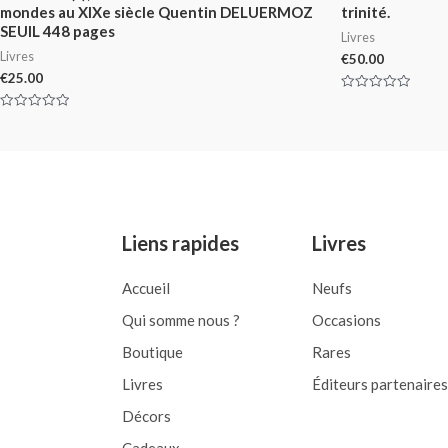
mondes au XIXe siècle Quentin DELUERMOZ
trinité.
SEUIL 448 pages
Livres
Livres
€
50.00
€
25.00
Rated
0
Rated
out
0
of
out
5
of
5
Liens rapides
Livres
Accueil
Neufs
Qui somme nous ?
Occasions
Boutique
Rares
Livres
Éditeurs partenaires
Décors
Cadeaux