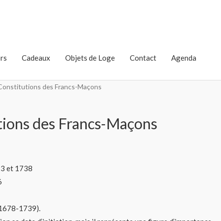
rs
Cadeaux
Objets de Loge
Contact
Agenda
Constitutions des Francs-Maçons
tions des Francs-Maçons
3 et 1738
6
1678-1739).