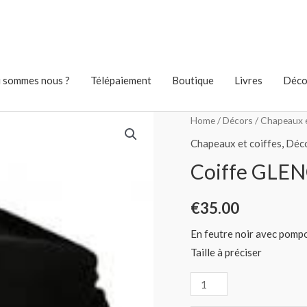
 sommes nous ?
Télépaiement
Boutique
Livres
Déco
Home
/
Décors
/
Chapeaux e
Chapeaux et coiffes
,
Déc
Coiffe GLE
€
35.00
En feutre noir avec pomp
Taille à préciser