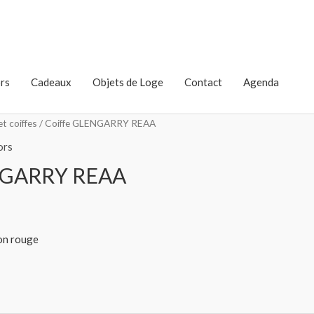
rs
Cadeaux
Objets de Loge
Contact
Agenda
t coiffes
/ Coiffe GLENGARRY REAA
ors
NGARRY REAA
on rouge