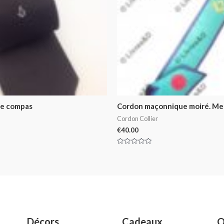
re compas
Cordon maçonnique moiré. Me
Cordon Collier
€
40.00
Rated
0
out
of
5
Décors
Cadeaux
O