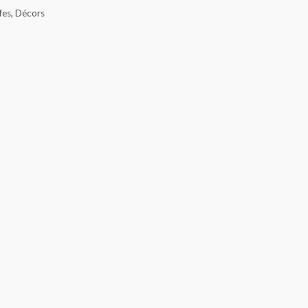
fes
,
Décors