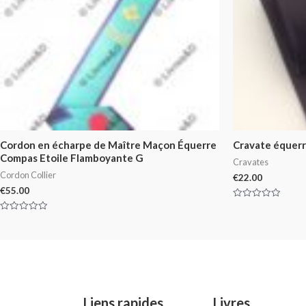
Cordon en écharpe de Maître Maçon Équerre
Cravate équer
Compas Etoile Flamboyante G
Cravates
Cordon Collier
€
22.00
€
55.00
Rated
0
Rated
out
0
of
out
5
of
5
Liens rapides
Livres