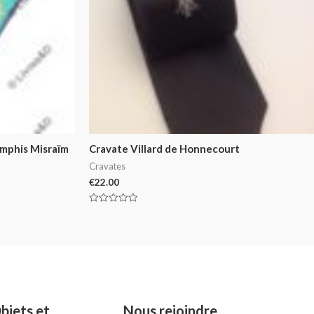
mphis Misraïm
Cravate Villard de Honnecourt
Cravates
€
22.00
Rated
0
out
of
5
bjets et
Nous rejoindre