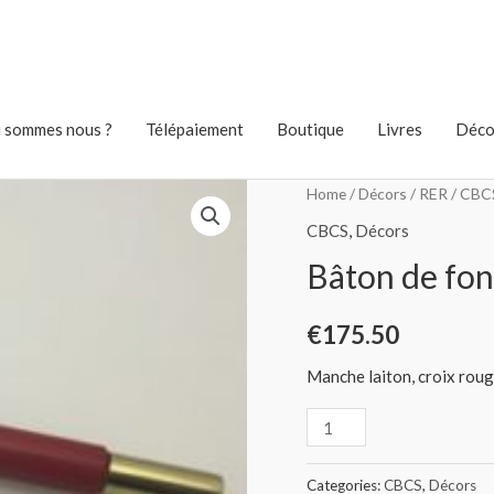
 sommes nous ?
Télépaiement
Boutique
Livres
Déco
Home
/
Décors
/
RER
/
CBC
CBCS
,
Décors
Bâton de fon
€
175.50
Manche laiton, croix rou
Categories:
CBCS
,
Décors