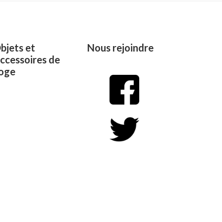
5
bjets et
Nous rejoindre
ccessoires de
oge