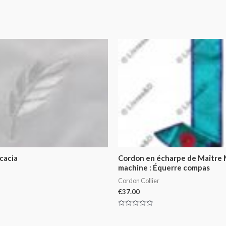
cacia
Cordon en écharpe de Maître
machine : Équerre compas
Cordon Collier
€
37.00
Rated
0
out