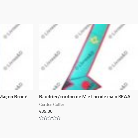
 Maçon Brodé
Baudrier/cordon de M et brodé main REAA
Cordon Collier
€
35.00
Rated
0
out
of