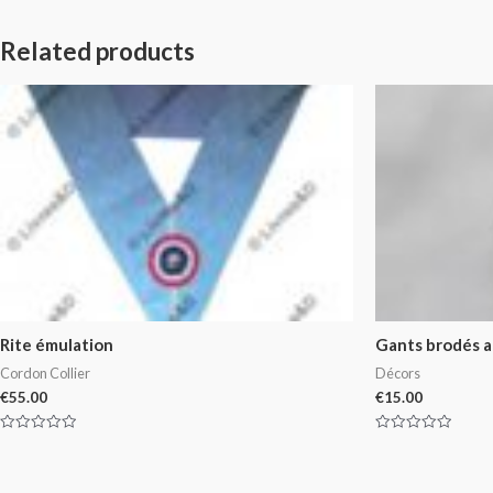
Related products
Rite émulation
Gants brodés a
Cordon Collier
Décors
€
55.00
€
15.00
Rated
Rated
0
0
out
out
of
of