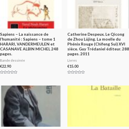
Sapiens – La naissance de
Catherine Despeux. Le Qicong
l’humanité : Sapiens – tome 1
de Zhou Lüjing. La moelle du
HARARI, VANDERMEULEN et
Phénix Rouge (Chifeng Sui) XVI
CASANAVE ALBIN MICHEL 248
sièce. Guy Trédaniel éditeur. 288
pages.
pages. 2011
Bande dessinée
Livres
€
22.90
€
15.00
Rated
Rated
0
0
out
out
of
of
5
5