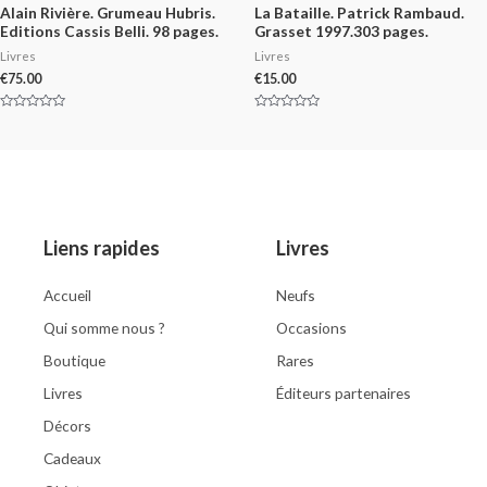
Alain Rivière. Grumeau Hubris.
La Bataille. Patrick Rambaud.
Editions Cassis Belli. 98 pages.
Grasset 1997.303 pages.
Livres
Livres
€
75.00
€
15.00
Rated
Rated
0
0
out
out
of
of
5
5
Liens rapides
Livres
Accueil
Neufs
Qui somme nous ?
Occasions
Boutique
Rares
Livres
Éditeurs partenaires
Décors
Cadeaux