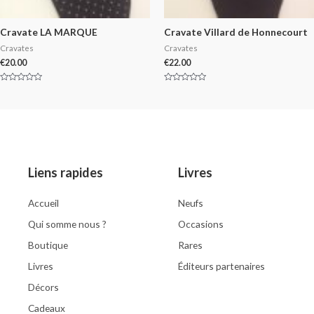
Cravate LA MARQUE
Cravate Villard de Honnecourt
Cravates
Cravates
€
20.00
€
22.00
Rated
Rated
0
0
out
out
of
of
5
5
Liens rapides
Livres
Accueil
Neufs
Qui somme nous ?
Occasions
Boutique
Rares
Livres
Éditeurs partenaires
Décors
Cadeaux