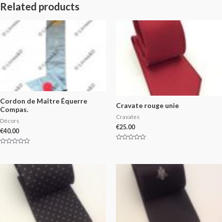
Related products
Cordon de Maître Équerre
Cravate rouge unie
Compas.
Cravates
Décors
€
25.00
€
40.00
Rated
Rated
0
0
out
out
of
of
5
5