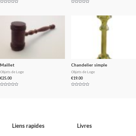
Rated
Rated
0
0
out
out
of
of
5
5
Maillet
Chandelier simple
Objets de Loge
Objets de Loge
€
25.00
€
19.00
Rated
Rated
0
0
out
out
of
of
5
5
Liens rapides
Livres