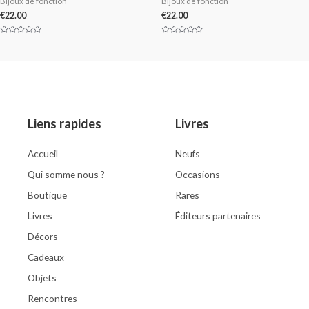
Bijoux de fonction
Bijoux de fonction
€
22.00
€
22.00
Rated
Rated
0
0
out
out
of
of
5
5
Liens rapides
Livres
Accueil
Neufs
Qui somme nous ?
Occasions
Boutique
Rares
Livres
Éditeurs partenaires
Décors
Cadeaux
Objets
Rencontres