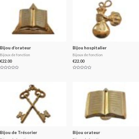
Bijou d’orateur
Bijou hospitalier
Bijoux de fonction
Bijoux de fonction
€
22.00
€
22.00
Rated
Rated
0
0
out
out
of
of
5
5
Bijou de Trésorier
Bijou orateur