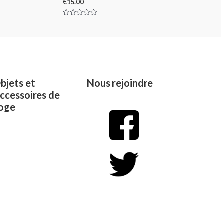
€
15.00
Rated
0
out
of
5
bjets et
Nous rejoindre
ccessoires de
oge