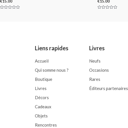
€
15.00
€
15.00
Rated
Rated
0
0
out
out
of
of
5
5
Liens rapides
Livres
Accueil
Neufs
Qui somme nous ?
Occasions
Boutique
Rares
Livres
Éditeurs partenaires
Décors
Cadeaux
Objets
Rencontres