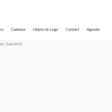
rs
Cadeaux
Objets de Loge
Contact
Agenda
lix
/ Salix N°16