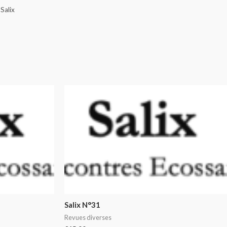
,
Salix
Salix N°31
Revues diverses