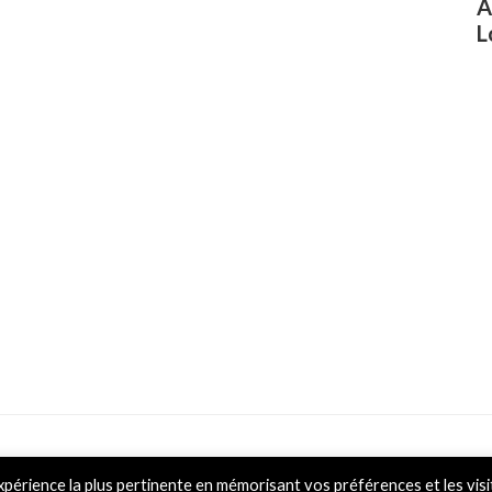
A
L
Powered by L&D
xpérience la plus pertinente en mémorisant vos préférences et les visi