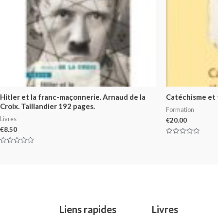
Hitler et la franc-maçonnerie. Arnaud de la
Catéchisme et 
Croix. Taillandier 192 pages.
Formation
Livres
€
20.00
€
8.50
Rated
0
Rated
out
0
of
out
5
of
5
Liens rapides
Livres