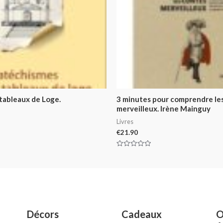
tableaux de Loge.
3 minutes pour comprendre le
merveilleux. Irène Mainguy
Livres
€
21.90
Rated
0
out
of
5
Décors
Cadeaux
O