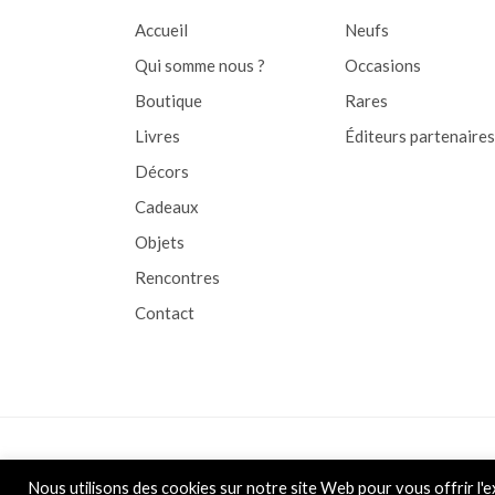
Accueil
Neufs
Qui somme nous ?
Occasions
Boutique
Rares
Livres
Éditeurs partenaires
Décors
Cadeaux
Objets
Rencontres
Contact
Copyright © 2026 L&D
Nous utilisons des cookies sur notre site Web pour vous offrir l'e