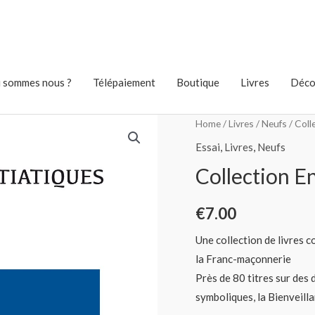
 sommes nous ?
Télépaiement
Boutique
Livres
Déco
Home
/
Livres
/
Neufs
/ Coll
Essai
,
Livres
,
Neufs
Collection En
€
7.00
Une collection de livres c
la Franc-maçonnerie
Près de 80 titres sur des
symboliques, la Bienveilla