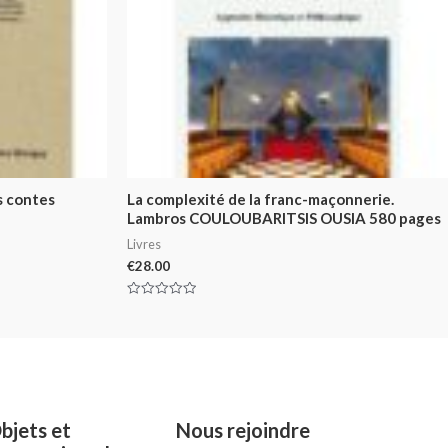
s contes
La complexité de la franc-maçonnerie.
Lambros COULOUBARITSIS OUSIA 580 pages
Livres
€
28.00
Rated
0
out
of
5
bjets et
Nous rejoindre