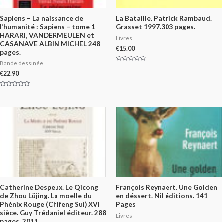
Sapiens – La naissance de
La Bataille. Patrick Rambaud.
l’humanité : Sapiens – tome 1
Grasset 1997.303 pages.
HARARI, VANDERMEULEN et
Livres
CASANAVE ALBIN MICHEL 248
€
15.00
pages.
Bande dessinée
Rated
0
€
22.90
out
of
5
Rated
0
out
of
5
Catherine Despeux. Le Qicong
François Reynaert. Une Golden
de Zhou Lüjing. La moelle du
en déssert. Nil éditions. 141
Phénix Rouge (Chifeng Sui) XVI
Pages
sièce. Guy Trédaniel éditeur. 288
Livres
pages. 2011