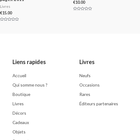
€
10.00
Livres
€
15.00
Rated
0
out
of
Rated
5
0
out
of
5
Liens rapides
Livres
Accueil
Neufs
Qui somme nous ?
Occasions
Boutique
Rares
Livres
Éditeurs partenaires
Décors
Cadeaux
Objets